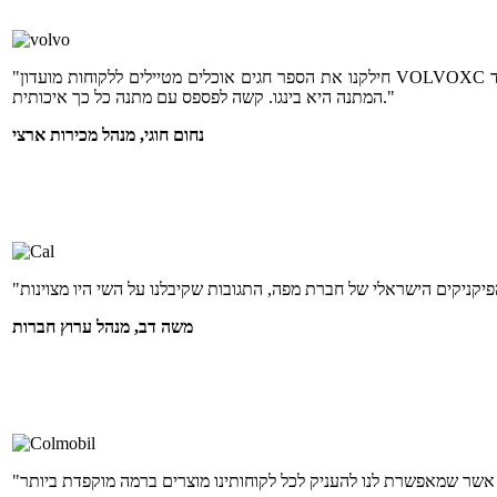
"חילקנו את הספר חגים אוכלים מטיילים ללקוחות מועדון VOLVOXC וקיבלנו תגובות מדהימות. זאת הפעם השנייה שאנחנו נותנים במתנה ספר של מפה ותמיד
המתנה היא בינגו. קשה לפספס עם מתנה כל כך איכותית."
נחום חוגי, מנהל מכירות ארצי
משה דב, מנהל ערוץ חברות