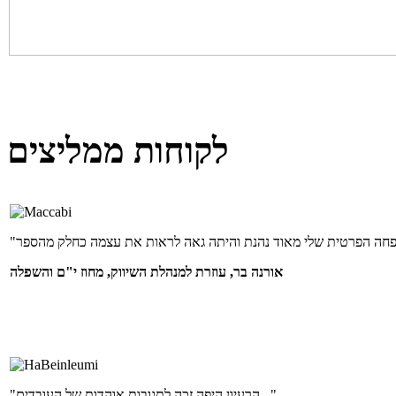
לקוחות ממליצים
אורנה בר, עוזרת למנהלת השיווק, מחוז י"ם והשפלה
"הרעיון היפה זכה לתגובות אוהדות של העובדים..."