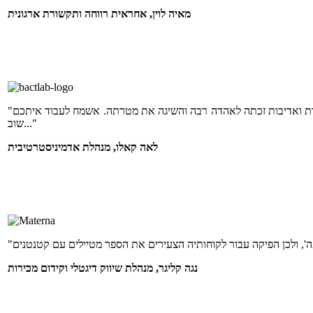
מאיה לוין, אחראית רווחה ותקשורת ארגונית
"היה ממש תענוג לעבוד איתכם! מפת הטעמים שהופקו עבור לקוחותינו במקצועיות, בזריזות ואדיבות זכתה לאהדה רבה והשיגה את מטרתה. אשמח לעבוד איתכם
שוב..."
לאה קאלו, מנהלת אדמיניסטרטיבית
נגה קליגר, מנהלת שיווק דיגטלי וקידום מכירות