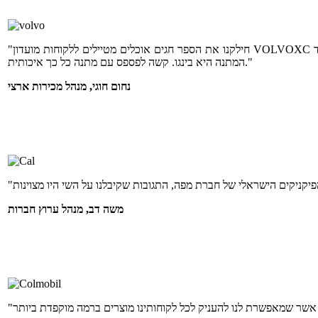
"חילקנו את הספר חגים אוכלים מטיילים ללקוחות מועדון VOLVOXC וקיבלנו תגובות מדהימות. זאת הפעם השנייה שאנחנו נותנים במתנה ספר של מפה ותמיד
המתנה היא בינגו. קשה לפספס עם מתנה כל כך איכותית."
נחום חוגי, מנהל מכירות ארצי
משה דב, מנהל ערוץ חברות