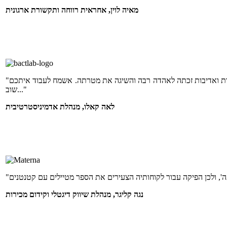
מאיה לוין, אחראית רווחה ותקשורת ארגונית
"היה ממש תענוג לעבוד איתכם! מפת הטעמים שהופקו עבור לקוחותינו במקצועיות, בזריזות ואדיבות זכתה לאהדה רבה והשיגה את מטרתה. אשמח לעבוד איתכם
שוב..."
לאה קאלו, מנהלת אדמיניסטרטיבית
נגה קליגר, מנהלת שיווק דיגטלי וקידום מכירות