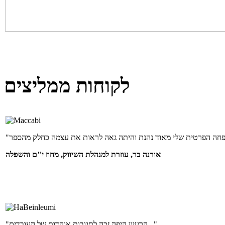
לקוחות ממליצים
אורנה בר, עוזרת למנהלת השיווק, מחוז י"ם והשפלה
"הרעיון היפה זכה לתגובות אוהדות של העובדים..."