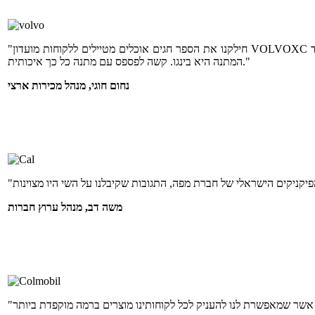
"חילקנו את הספר חגים אוכלים מטיילים ללקוחות מועדון VOLVOXC וקיבלנו תגובות מדהימות. זאת הפעם השנייה שאנחנו נותנים במתנה ספר של מפה ותמיד
המתנה היא בינגו. קשה לפספס עם מתנה כל כך איכותית."
נחום חוגי, מנהל מכירות ארצי
משה דב, מנהל ערוץ חברות