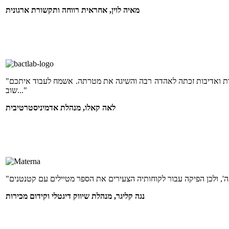
מאיה לוין, אחראית רווחה ותקשורת ארגונית
"היה ממש תענוג לעבוד איתכם! מפת הטעמים שהופקו עבור לקוחותינו במקצועיות, בזריזות ואדיבות זכתה לאהדה רבה והשיגה את מטרתה. אשמח לעבוד איתכם
שוב..."
לאה קאלו, מנהלת אדמיניסטרטיבית
נגה קליגר, מנהלת שיווק דיגטלי וקידום מכירות