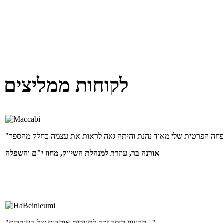
לקוחות ממליצים
אורנה בר, עוזרת למנהלת השיווק, מחוז י"ם והשפלה
"הרעיון היפה זכה לתגובות אוהדות של העובדים..."